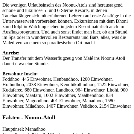
Die wenigen Urlaubsinseln des Noonu-Atols sind herausragend
schöne und luxuriöse 5- und 6-Sterne-Resorts, in denen
Tauchanfänger sich mit erfahrenen Lehrern auf erste Ausflüge in die
Unterwasserwelt vorbereiten können. Exkursionen mit dem Dhoni
zum Dolphin Watching stehen in jedem Resort natürlich auch im
Ausflugsprogramm. Und auch sonst findet man hier, ob am Strand,
im Spa oder in wundervollen Restaurants und Bars, alles, was die
Malediven zu einem so paradiesischen Ort macht.
Anreise:
Der Transfer mit dem Wasserflugzeug von Malé ins Noonu-Atoll
dauert etwa eine Stunde.
Bewohnte Inseln:
Foddhoo, 445 Einwohner, Henbandhoo, 1200 Einwohner,
Holhudhoo, 2038 Einwohner, Kendhikolhudhoo, 1525 Einwohner,
Kudafaree, 680 Einwohner, Landhoo, 964 Einwohner, Lhohi, 900
Einwohner, Maafaru, 1002 Einwohner, Maalhendhoo, 834
Einwohner, Magoodhoo, 401 Einwohner, Manadhoo, 1580
Einwohner, Miladhoo, 1407 Einwohner, Velidhoo, 2154 Einwohner
Fakten -
Noonu-Atoll
Hauptinsel: Manadhoo