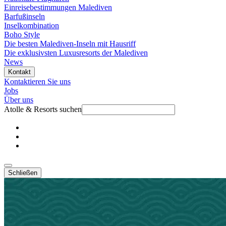
Einreisebestimmungen Malediven
Barfußinseln
Inselkombination
Boho Style
Die besten Malediven-Inseln mit Hausriff
Die exklusivsten Luxusresorts der Malediven
News
Kontakt
Kontaktieren Sie uns
Jobs
Über uns
Atolle & Resorts suchen
Schließen