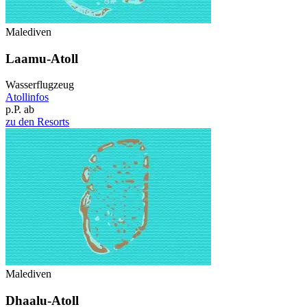
Malediven
Laamu-Atoll
Wasserflugzeug
Atollinfos
p.P. ab
zu den Resorts
Malediven
Dhaalu-Atoll