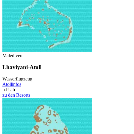
Malediven
Lhaviyani-Atoll
Wasserflugzeug
Atollinfos
p.P. ab
zu den Resorts