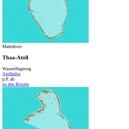
Malediven
Thaa-Atoll
Wasserflugzeug
Atollinfos
p.P. ab
zu den Resorts