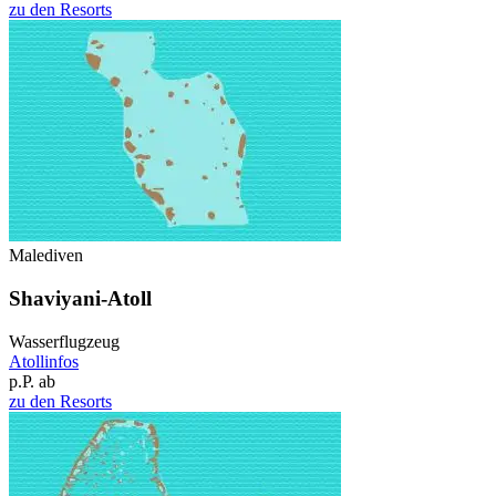
zu den Resorts
Malediven
Shaviyani-Atoll
Wasserflugzeug
Atollinfos
p.P. ab
zu den Resorts