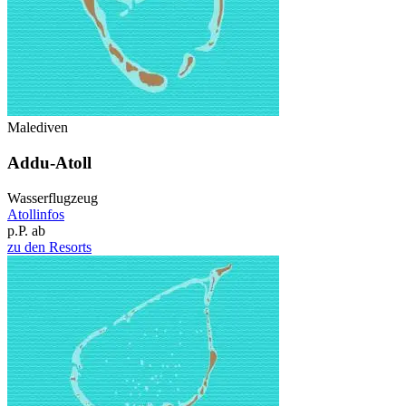
Malediven
Addu-Atoll
Wasserflugzeug
Atollinfos
p.P. ab
zu den Resorts