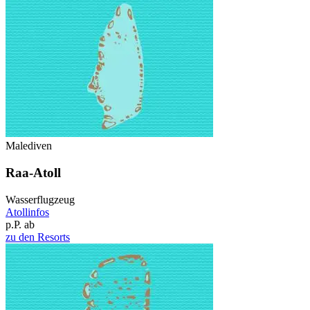
Malediven
Raa-Atoll
Wasserflugzeug
Atollinfos
p.P. ab
zu den Resorts