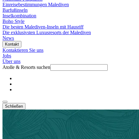
Einreisebestimmungen Malediven
Barfußinseln
Inselkombination
Boho Style
Die besten Malediven-Inseln mit Hausriff
Die exklusivsten Luxusresorts der Malediven
News
Kontakt
Kontaktieren Sie uns
Jobs
Über uns
Atolle & Resorts suchen
Schließen