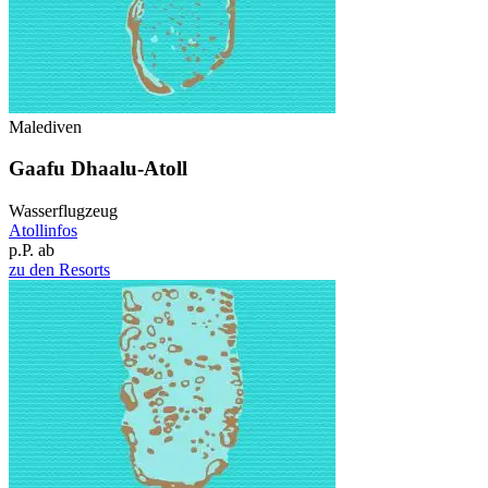
Malediven
Gaafu Dhaalu-Atoll
Wasserflugzeug
Atollinfos
p.P. ab
zu den Resorts