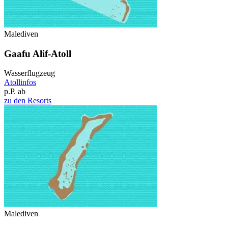
Malediven
Gaafu Alif-Atoll
Wasserflugzeug
Atollinfos
p.P. ab
zu den Resorts
Malediven