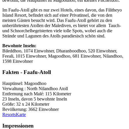
bewohnt, die Hauptinsel ist Magoodhoo, ein kleines Fischerdorf.
Im Faafu-Atoll gibt es nur zwei Hotels, eines davon, das Filitheyo
Island Resort, befindet sich auf einer Privatinsel, die von den
meisten Gästen besucht wird. Das Faafu-Atoll gehört zu den
unberührtesten Atollen der Malediven, es bietet vor allem Tauch-
und Schnorchelbegeisterten viele tolle Spots, wobei auch die
Strände und Lagunen des Atolls paradiesisch schön sind.
Bewohnte Inseln:
Bileddhoo, 1074 Einwohner, Dharanboodhoo, 520 Einwohner,
Feeali, 1015 Einwohner, Magoodhoo, 681 Einwohner, Nilandhoo,
1598 Einwohner
Fakten -
Faafu-Atoll
Hauptinsel: Magoodhoo
Verwaltung : North Nilandhoo Atoll
Entfernung nach Malé: 115 Kilometer
23 Inseln, davon 5 bewohnte Inseln
Größe: 32 x 24 Kilometer
Bevölkerung: 3662 Einwohner
Resorts
Karte
Impressionen