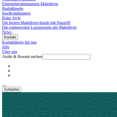
Einreisebestimmungen Malediven
Barfußinseln
Inselkombination
Boho Style
Die besten Malediven-Inseln mit Hausriff
Die exklusivsten Luxusresorts der Malediven
News
Kontakt
Kontaktieren Sie uns
Jobs
Über uns
Atolle & Resorts suchen
Schließen