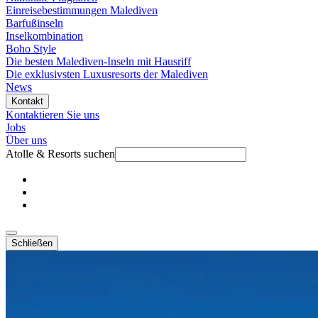
Einreisebestimmungen Malediven
Barfußinseln
Inselkombination
Boho Style
Die besten Malediven-Inseln mit Hausriff
Die exklusivsten Luxusresorts der Malediven
News
Kontakt
Kontaktieren Sie uns
Jobs
Über uns
Atolle & Resorts suchen
Schließen