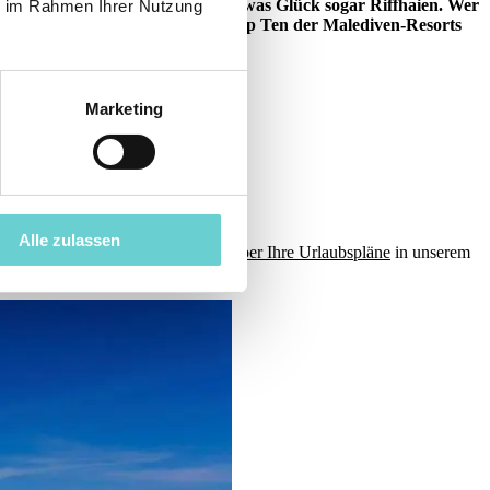
he bis zu Schildkröten und mit etwas Glück sogar Riffhaien. Wer
ie im Rahmen Ihrer Nutzung
l. Hier stellen wir Ihnen unsere Top Ten der Malediven-Resorts
Marketing
ntfernt
Alle zulassen
diven.reise
, über
erste Hinweise über Ihre Urlaubspläne
in unserem