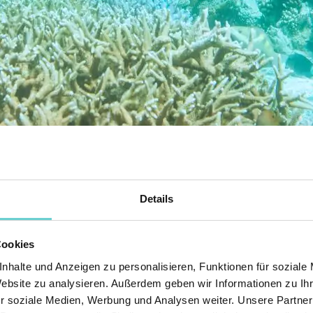
Details
 Hausriff
Cookies
nhalte und Anzeigen zu personalisieren, Funktionen für soziale
Website zu analysieren. Außerdem geben wir Informationen zu I
r soziale Medien, Werbung und Analysen weiter. Unsere Partner
 für viele Reisende ein absolutes Highlight. Denn nichts ist beeind