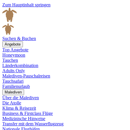
Zum Hauptinhalt springen
Suchen & Buchen
Angebote
Top Angebote
Honeymoon
Tauchen
Länderkombination
Adults Only
Malediven-Pauschalreisen
Tauchsafari
Familienurlaub
Malediven
Über die Malediven
Die Atolle
Klima & Reisezeit
Business & Firstclass Flüge
Medizinische Hinweise
Transfer mit dem Wasserflugzeug
Nationale Flughäfen