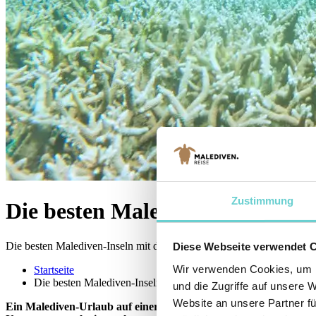
Zustimmung
Die besten Malediven-Inseln mit
Die besten Malediven-Inseln mit direkt erreichbarem Hausriff
Diese Webseite verwendet 
Wir verwenden Cookies, um I
Startseite
Die besten Malediven-Inseln mit Hausriff
und die Zugriffe auf unsere 
Website an unsere Partner fü
Ein Malediven-Urlaub auf einer Insel mit einem guten Hausriff ist