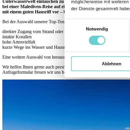
Unterwasserwelt eintauchen zu können. In ihr zeigt sich der gan
möglicherweise mit weiteren
bei einer Malediven-Reise auf ein gutes Hausriff und schöne Schn
der Dienste gesammelt habe
mit einem guten Hausriff vor – basierend auf unseren Reise-Erf
Bei der Auswahl unserer Top-Ten der schönsten Hausriffe auf den Ma
Einwilligungsauswahl
Notwendig
direkter Zugang vom Strand oder eigenen Wasservilla aus
intakte Korallen
hohe Artenvielfalt
kurze Wege ins Wasser und Hausriff
Eine weitere Auswahl von herausragenden Riffen, finden Sie in unse
Ablehnen
Wir helfen Ihnen gerne auch persönlich dabei, die richtige Insel für
Anfrageformular freuen wir uns besonders.