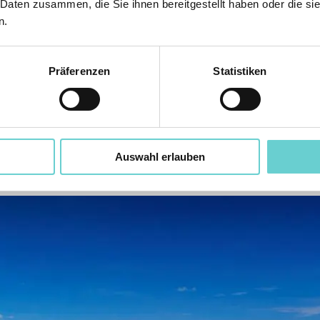
ze Zauber der Malediven, von bunten Korallen über tropische Fisc
 Daten zusammen, die Sie ihnen bereitgestellt haben oder die s
orchel-Erlebnisse wert legt, hat allerdings auch die Qual der Wah
n.
ahrungen auf den Malediven.
lediven fanden wir wichtig:
Präferenzen
Statistiken
rem Blogbeitrag:
Magisches Hausriff nur wenige Meter von der Küste e
Auswahl erlauben
 einen Malediven-Urlaub zu finden. Schreiben Sie uns gerne an
post@male