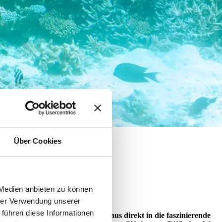
Über Cookies
 Medien anbieten zu können
hrer Verwendung unserer
 führen diese Informationen
ruckender, als direkt vom Strand aus direkt in die faszinierende