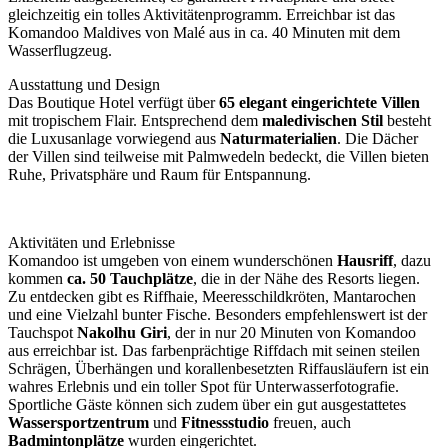
gleichzeitig ein tolles Aktivitätenprogramm. Erreichbar ist das
Komandoo Maldives von Malé aus in ca. 40 Minuten mit dem
Wasserflugzeug.
Ausstattung und Design
Das Boutique Hotel verfügt über
65 elegant eingerichtete Villen
mit tropischem Flair. Entsprechend dem
maledivischen Stil
besteht
die Luxusanlage vorwiegend aus
Naturmaterialien
. Die Dächer
der Villen sind teilweise mit Palmwedeln bedeckt, die Villen bieten
Ruhe, Privatsphäre und Raum für Entspannung.
Aktivitäten und Erlebnisse
Komandoo ist umgeben von einem wunderschönen
Hausriff
, dazu
kommen
ca. 50 Tauchplätze
, die in der Nähe des Resorts liegen.
Zu entdecken gibt es Riffhaie, Meeresschildkröten, Mantarochen
und eine Vielzahl bunter Fische. Besonders empfehlenswert ist der
Tauchspot
Nakolhu Giri
, der in nur 20 Minuten von Komandoo
aus erreichbar ist. Das farbenprächtige Riffdach mit seinen steilen
Schrägen, Überhängen und korallenbesetzten Riffausläufern ist ein
wahres Erlebnis und ein toller Spot für Unterwasserfotografie.
Sportliche Gäste können sich zudem über ein gut ausgestattetes
Wassersportzentrum
und
Fitnessstudio
freuen, auch
Badmintonplätze
wurden eingerichtet.