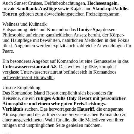
Auch Sunset Cruises, Delfinbeobachtungen,
Hochseeangeln
,
private
Sandbank-Ausflüge
sowie Kajak- und
Stand-up-Paddle-
Touren
gehören zum abwechslungsreichen Freizeitprogramm.
Wellness und Kulinarik
Entspannung bietet auf Komandoo das
Duniye Spa,
dessen
Philosophie auf einem ganzheitlichen Ansatz beruht, der Körper-
und Hautpflege mit bewährten, natürlichen Methoden in den Fokus
rückt. Angeboten werden explizit auch zahlreiche Anwendungen für
Paare.
Ein besonderes Angebot auf Komandoo ist eine Genussreise in das
Unterwasserrestaurant 5.8
. Das weltweit größte, komplett
verglaste Unterwasserrestaurant befindet sich in Komandoos
Schwesterresort Hurawalhi
.
Unsere Empfehlung
Das Komandoo Island Resort empfiehlt sich besonders für
Reisende, die ein
ruhiges Adults-Only-Resort mit persönlicher
Atmosphäre und einem sehr guten Preis-Leistungs-
Verhältnis
suchen. Das hervorragende
Hausriff
, die entspannte
Atmosphäre und der aufmerksame Service machen Komandoo zu
einer ausgezeichneten Wahl für alle, die die Malediven von ihrer
ruhigen und ursprünglichen Seite genießen möchten.