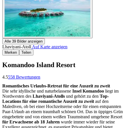
Alle
39
Bilder anzeigen
Lhaviyani-Atoll
Auf Karte anzeigen
Merken
Teilen
Komandoo Island Resort
4.5
558
Bewertungen
Romantisches Urlaubs-Retreat für eine Auszeit zu zweit
Die sehr idyllische und naturbelassene
Insel Komandoo
liegt im
Nordwesten des
Lhaviyani-Atolls
und gehört zu den
Top-
Locations für eine romantische Auszeit zu zweit
auf den
Malediven, ob bei einer Hochzeitsreise oder für einen entspannten
Paar-Urlaub an einem traumhaft schönen Ort. Das in üppiges Grün
eingebettete und von einem weißen Traumstrand umgebene Resort
für Erwachsene ab 18 Jahren
wurde immer wieder für seine
Exzellenz ausgezeichnet, es garantiert Privatsphäre und bietet