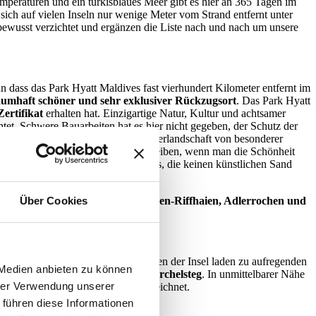
emperaturen und ein türkisblaues Meer gibt es hier an 365 Tagen im
e sich auf vielen Inseln nur wenige Meter vom Strand entfernt unter
bewusst verzichtet und ergänzen die Liste nach und nach um unsere
n dass das Park Hyatt Maldives fast vierhundert Kilometer entfernt im
traumhaft schöner und sehr exklusiver Rückzugsort
. Das Park Hyatt
ertifikat
erhalten hat. Einzigartige Natur, Kultur und achtsamer
htet. Schwere Bauarbeiten hat es hier nicht gegeben, der Schutz der
bildet eine atemberaubende Unterwasserlandschaft von besonderer
a besucht - es ist schwer zu beschreiben, wenn man die Schönheit
h! Wir sind eines der wenigen Resorts, die keinen künstlichen Sand
eit so weich machen!“
Über Cookies
von Kraken, Schwarz- und Weißspitzen-Riffhaien, Adlerrochen und
urde. Zwei Kanäle auf beiden Seiten der Insel laden zu aufregenden
 Medien anbieten zu können
rtige Riff über einen eigenen
Schnorchelsteg
. In unmittelbarer Nähe
hrer Verwendung unserer
atz der Dive Travel Awards ausgezeichnet.
 führen diese Informationen