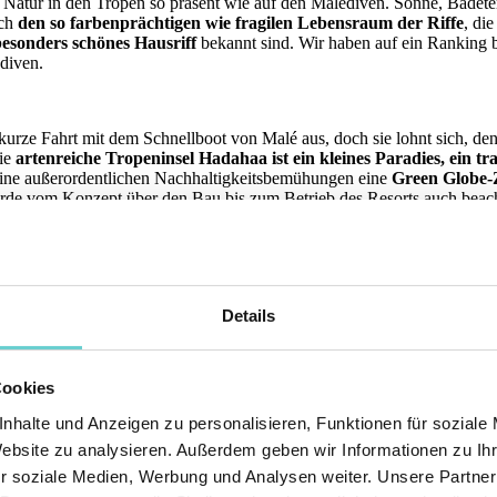
der Natur in den Tropen so präsent wie auf den Malediven. Sonne, Badet
rch
den so farbenprächtigen wie fragilen Lebensraum der Riffe
, di
besonders schönes Hausriff
bekannt sind. Wir haben auf ein Ranking 
diven.
kurze Fahrt mit dem Schnellboot von Malé aus, doch sie lohnt sich, den
Die
artenreiche Tropeninsel Hadahaa ist ein kleines Paradies, ein 
eine außerordentlichen Nachhaltigkeitsbemühungen eine
Green Globe-Z
e wurde vom Konzept über den Bau bis zum Betrieb des Resorts auch beac
re 360-Grad-Hausriff der Insel ist auch deshalb völlig unberührt und 
es so: „Sehen heißt glauben, wenn man das Park Hyatt Maldives Hadaha
t das Wasser blauer, der Sand weicher und weißer, das Riff ist farbenfro
lich - es sind die Abfälle von Papageienfischen, die seine Beschaffenh
Details
 enorme Korallenvielfalt aus, gelegentlich sind auch Sichtungen 
er der 51 Villen auf der Insel aus möglich.
Cookies
re Helengeli, das
2023 mit einem ganz neuen Look wiedereröffnet
w
nhalte und Anzeigen zu personalisieren, Funktionen für soziale
usriff von Meereslebewesen nur so wimmelt. Erreichbar ist das einziga
Website zu analysieren. Außerdem geben wir Informationen zu I
tberühmt. 2017 wurde das Resort von HolidyCheck mit dem zweiten Pl
r soziale Medien, Werbung und Analysen weiter. Unsere Partner