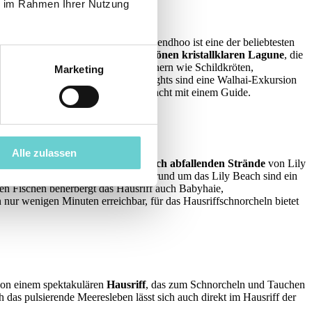
ie im Rahmen Ihrer Nutzung
Sandstrand entfernt verläuft. Vilamendhoo ist eine der beliebtesten
 ist umgeben von einer
wunderschönen kristallklaren Lagune
, die
berhängen eine Fülle an Meeresbewohnern wie Schildkröten,
Marketing
ngt zum Ausflugsprogramm, Highlights sind eine Walhai-Exkursion
sflug in die Unterwasserwelt bei Nacht mit einem Guide.
Alle zulassen
rds
ausgezeichnet, besonders die
flach abfallenden Strände
von Lily
uf den Malediven. Die Korallenriffe rund um das Lily Beach sind ein
hen Fischen beherbergt das Hausriff auch Babyhaie,
nur wenigen Minuten erreichbar, für das Hausriffschnorcheln bietet
von einem spektakulären
Hausriff
, das zum Schnorcheln und Tauchen
h das pulsierende Meeresleben lässt sich auch direkt im Hausriff der