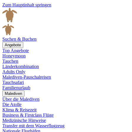
Zum Hauptinhalt springen
Suchen & Buchen
Angebote
Top Angebote
Honeymoon
Tauchen
Länderkombination
Adults Only
Malediven-Pauschalreisen
Tauchsafari
Familienurlaub
Malediven
Über die Malediven
Die Atolle
Klima & Reisezeit
Business & Firstclass Flüge
Medizinische Hinweise
Transfer mit dem Wasserflugzeug
Nationale Flughäfen