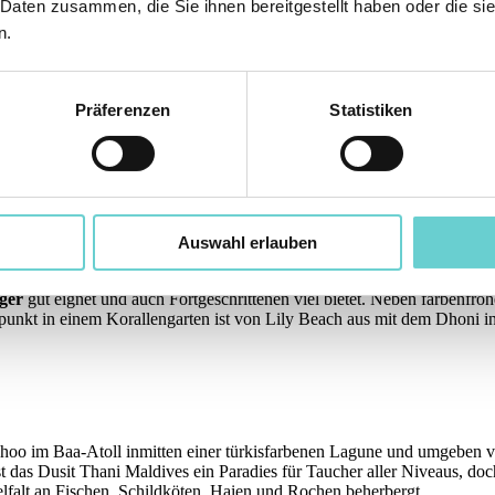
 Daten zusammen, die Sie ihnen bereitgestellt haben oder die s
n.
r ihr spektakuläres Hausriff
, das nur wenige Meter vom weitläufigen 
ete 4-Sterne- Resort liegt inmitten
üppiger tropischer Vegetation
und
Meter von der Insel entfernt liegt, beheimatet in seinen Höhlen und Ü
Präferenzen
Statistiken
ochen. Geführte
Schnorchel- und Tauchausflüge
gehören hier unbedi
n ganz besonderes Erlebnis bietet auch ein Tauch- oder Schnorchelau
Auswahl erlauben
ri-Atoll wurde schon mit einer ganzen Reihe von
World Travel Awa
 und Schnorchel-Revier
, und das Hausriff gehört zu den schönsten a
ger
gut eignet und auch Fortgeschrittenen viel bietet. Neben farbenfro
unkt in einem Korallengarten ist von Lily Beach aus mit dem Dhoni in 
dhoo im Baa-Atoll inmitten einer türkisfarbenen Lagune und umgeben 
st das Dusit Thani Maldives ein Paradies für Taucher aller Niveaus, doc
elfalt an Fischen, Schildköten, Haien und Rochen beherbergt.