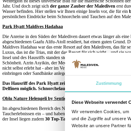
Weltregion ist dieses universelle Bild für die malerische Schönheit 
Jahr. Und doch zeigt sich
der ganze Zauber der Malediven
erst du
Wasser befinden. Hier stellen wir Ihnen einige Inseln vor, die für ein
persönlichen Eindrücke beim Schnorcheln und Tauchen auf den Male
Park Hyatt Maldives Hadahaa
Die Anreise in den Süden der Malediven dauert etwas länger als eine 
abgeschiedenen Gaafu Alifu-Atoll residiert, hat einen guten Grund. 
Maldives Hadahaa war das erste Resort auf den Malediven, das für s
Luxus, das ist die Trias, mit der das Resort für sich wirbt – und si
Insel und des Hausriffs standen stets im Vordergrund. Das spektakulä
Schönheit. Azrin Asyikin, der Meeresbiologe des Resorts beschreibt 
nicht selbst erlebt hat - aber im Vergleich zum Rest der Malediven is
einbringen oder Sandbänke anlegen, der gesamte Sand ist völlig natür
Zustimmung
Das Hausriff des Park Hyatt zeichnet sich vor allem durch seine
Delfinen möglich. Schnorchelausflüge in das Hausriff sind von jed
Oblu Nature Helengeli by Sentido
Diese Webseite verwendet 
Im abgeschiedenen Bereich des Nord-Malé-Atolls liegt das Oblu Natu
Wir verwenden Cookies, um I
Taucherlebnissen ein – und haben den besonderen Effekt, dass das Ha
und die Zugriffe auf unsere 
der Insel liegen zudem
30 Top-Tauchplätze,
das Tauchgebiet ist wel
Website an unsere Partner fü