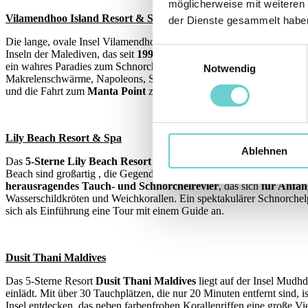
möglicherweise mit weiteren
Vilamendhoo Island Resort & Spa
der Dienste gesammelt habe
Die lange, ovale Insel Vilamendhoo im
Süd-Ari-Atoll
ist
berühmt fü
Einwilligungsauswahl
Inseln der Malediven, das seit
1994
bestehende, mehrfach ausgezeichn
ein wahres Paradies zum Schnorcheln ist. Das
Hausriff
, das nur 20 
Notwendig
Makrelenschwärme, Napoleons, Schwarzspitzen-Riffhaie und Adlerr
und die Fahrt zum
Manta Point
zur Beobachtung von Mantarochen. Ei
Lily Beach Resort & Spa
Ablehnen
Das
5-Sterne Lily Beach Resort
auf der Insel Huvahandoo im Süd-A
Beach sind großartig , die Gegend ist ein
traumhaft schönes Tauch-
herausragendes Tauch- und Schnorchelrevier
, das sich
für Anfän
Wasserschildkröten und Weichkorallen. Ein spektakulärer Schnorchelp
sich als Einführung eine Tour mit einem Guide an.
Dusit Thani Maldives
Das 5-Sterne Resort
Dusit Thani Maldives
liegt auf der Insel Mudh
einlädt. Mit über 30 Tauchplätzen, die nur 20 Minuten entfernt sind, i
Insel entdecken, das neben farbenfrohen Korallenriffen eine große Vi