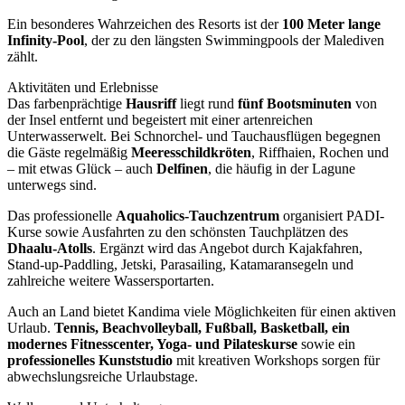
Ein besonderes Wahrzeichen des Resorts ist der
100 Meter lange
Infinity-Pool
, der zu den längsten Swimmingpools der Malediven
zählt.
Aktivitäten und Erlebnisse
Das farbenprächtige
Hausriff
liegt rund
fünf Bootsminuten
von
der Insel entfernt und begeistert mit einer artenreichen
Unterwasserwelt. Bei Schnorchel- und Tauchausflügen begegnen
die Gäste regelmäßig
Meeresschildkröten
, Riffhaien, Rochen und
– mit etwas Glück – auch
Delfinen
, die häufig in der Lagune
unterwegs sind.
Das professionelle
Aquaholics-Tauchzentrum
organisiert PADI-
Kurse sowie Ausfahrten zu den schönsten Tauchplätzen des
Dhaalu-Atolls
. Ergänzt wird das Angebot durch Kajakfahren,
Stand-up-Paddling, Jetski, Parasailing, Katamaransegeln und
zahlreiche weitere Wassersportarten.
Auch an Land bietet Kandima viele Möglichkeiten für einen aktiven
Urlaub.
Tennis, Beachvolleyball, Fußball, Basketball, ein
modernes Fitnesscenter, Yoga- und Pilateskurse
sowie ein
professionelles Kunststudio
mit kreativen Workshops sorgen für
abwechslungsreiche Urlaubstage.