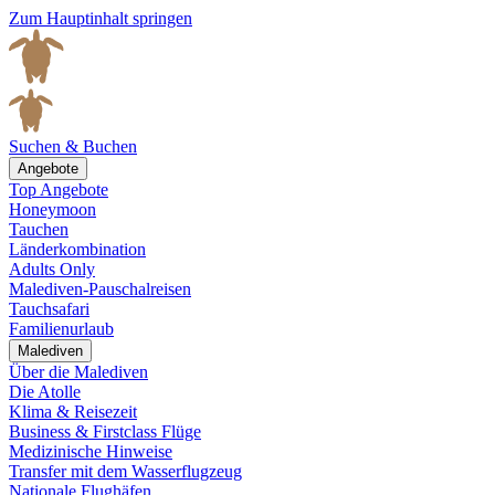
Zum Hauptinhalt springen
Suchen & Buchen
Angebote
Top Angebote
Honeymoon
Tauchen
Länderkombination
Adults Only
Malediven-Pauschalreisen
Tauchsafari
Familienurlaub
Malediven
Über die Malediven
Die Atolle
Klima & Reisezeit
Business & Firstclass Flüge
Medizinische Hinweise
Transfer mit dem Wasserflugzeug
Nationale Flughäfen