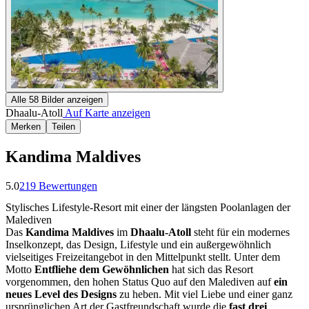
Alle
58
Bilder anzeigen
Dhaalu-Atoll
Auf Karte anzeigen
Merken
Teilen
Kandima Maldives
5.0
219
Bewertungen
Stylisches Lifestyle-Resort mit einer der längsten Poolanlagen der
Malediven
Das
Kandima Maldives
im
Dhaalu-Atoll
steht für ein modernes
Inselkonzept, das Design, Lifestyle und ein außergewöhnlich
vielseitiges Freizeitangebot in den Mittelpunkt stellt. Unter dem
Motto
Entfliehe dem Gewöhnlichen
hat sich das Resort
vorgenommen, den hohen Status Quo auf den Malediven auf
ein
neues Level des Designs
zu heben. Mit viel Liebe und einer ganz
ursprünglichen Art der Gastfreundschaft wurde die
fast drei