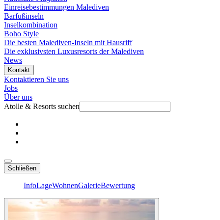
Einreisebestimmungen Malediven
Barfußinseln
Inselkombination
Boho Style
Die besten Malediven-Inseln mit Hausriff
Die exklusivsten Luxusresorts der Malediven
News
Kontakt
Kontaktieren Sie uns
Jobs
Über uns
Atolle & Resorts suchen
Schließen
Info
Lage
Wohnen
Galerie
Bewertung