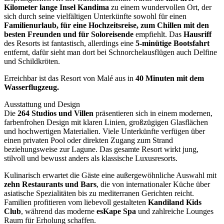
Kilometer lange Insel Kandima
zu einem wundervollen Ort, der
sich durch seine vielfältigen Unterkünfte sowohl für einen
Familienurlaub, für eine Hochzeitsreise, zum Chillen mit den
besten Freunden und für Soloreisende
empfiehlt. Das
Hausriff
des Resorts ist fantastisch, allerdings eine
5-minütige Bootsfahrt
entfernt, dafür sieht man dort bei Schnorchelausflügen auch Delfine
und Schildkröten.
Erreichbar ist das Resort von Malé aus in
40 Minuten mit dem
Wasserflugzeug.
Ausstattung und Design
Die
264 Studios und Villen
präsentieren sich in einem modernen,
farbenfrohen Design mit klaren Linien, großzügigen Glasflächen
und hochwertigen Materialien. Viele Unterkünfte verfügen über
einen privaten Pool oder direkten Zugang zum Strand
beziehungsweise zur Lagune. Das gesamte Resort wirkt jung,
stilvoll und bewusst anders als klassische Luxusresorts.
Kulinarisch erwartet die Gäste eine außergewöhnliche Auswahl mit
zehn Restaurants und Bars
, die von internationaler Küche über
asiatische Spezialitäten bis zu mediterranen Gerichten reicht.
Familien profitieren vom liebevoll gestalteten
Kandiland Kids
Club
, während das moderne
esKape Spa
und zahlreiche Lounges
Raum für Erholung schaffen.