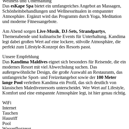
Wellness und Unterhaltung
Das
esKape Spa
bietet ein umfangreiches Angebot an Massagen,
Schönheitsbehandlungen und Wellnessritualen in entspannter
Atmosphäre. Ergänzt wird das Programm durch Yoga, Meditation
und moderne Fitnessangebote.
Am Abend sorgen
Live-Musik
,
DJ-Sets, Strandpartys
,
Themenabende und kulinarische Events für Unterhaltung. Kandima
legt dabei großen Wert auf eine lockere, stilvolle Atmosphäre, die
perfekt zum Lifestyle-Konzept des Resorts passt.
Unsere Empfehlung
Das
Kandima Maldives
eignet sich besonders für Reisende, die ein
modernes Resort mit viel Abwechslung suchen. Das
außergewöhnliche Design, die große Auswahl an Restaurants, das
umfangreiche Sport- und Freizeitangebot sowie der
100 Meter
lange Pool
verleihen Kandima ein Profil, das sich deutlich von
klassischen Maledivenresorts unterscheidet. Wer Wert auf Lifestyle,
Komfort und eine entspannte Atmosphäre legt, ist hier genau richtig.
WiFi
Internet
Tauchen
Hausriff
Pool
Wasserflugzeug