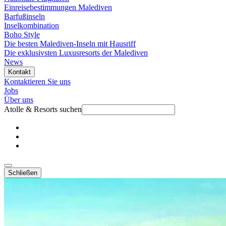
Einreisebestimmungen Malediven
Barfußinseln
Inselkombination
Boho Style
Die besten Malediven-Inseln mit Hausriff
Die exklusivsten Luxusresorts der Malediven
News
Kontakt
Kontaktieren Sie uns
Jobs
Über uns
Atolle & Resorts suchen
Schließen