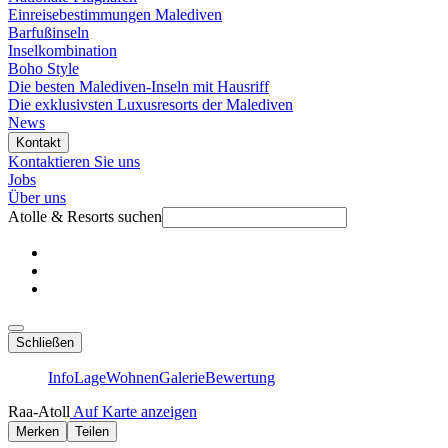
Einreisebestimmungen Malediven
Barfußinseln
Inselkombination
Boho Style
Die besten Malediven-Inseln mit Hausriff
Die exklusivsten Luxusresorts der Malediven
News
Kontakt
Kontaktieren Sie uns
Jobs
Über uns
Atolle & Resorts suchen
Schließen
Info
Lage
Wohnen
Galerie
Bewertung
Raa-Atoll
Auf Karte anzeigen
Merken
Teilen