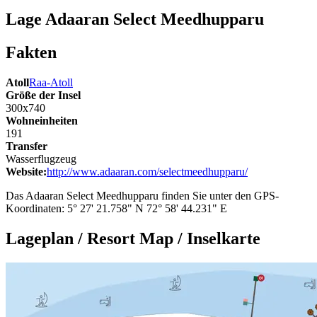
Lage Adaaran Select Meedhupparu
Fakten
Atoll
Raa-Atoll
Größe der Insel
300
x
740
Wohneinheiten
191
Transfer
Wasserflugzeug
Website:
http://www.adaaran.com/selectmeedhupparu/
Das Adaaran Select Meedhupparu finden Sie unter den GPS-
Koordinaten: 5° 27' 21.758" N 72° 58' 44.231" E
Lageplan / Resort Map / Inselkarte