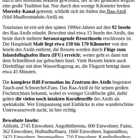
durch den Bootsbau bekannt geworden, der in der gesamten Region
eine große Tradition hat. Nur durch den wenige Kilometer breiten
Moresby-Kanal
getrennt, schließt sich im Süden das
Baa-Atoll
(Süd-Maalhosmadulu-Atoll) an.
Tourismus ist erst seit den späten 1990er-Jahren auf den
92 Inseln
des Raa-Atolls erlaubt. Bewohnt sind etwa 15 Inseln des Atolls, das
heute durch mehrere
herausragende Resortinseln
erschlossen ist.
Die Hauptstadt
Malé liegt etwa 150 bis 170 Kilometer
von den
Inseln des Atolls entfernt, die Resorts werden durch
Flüge zum
Inlandsflughafen Ifuru (IFU) erreich
t, weiter geht es dann mit
dem Schnellboot zur gebuchten Insel. Viele Resorts bieten auch
Direktflüge mit dem Wasserflugzeug an, die Flugzeit beträgt dann
etwa 45 Minuten.
Die
komplexe Riff-Formation im Zentrum des Atolls
begeistert
Tauch-und Schnorchel-Fans. Das Raa-Atoll ist für seinen großen
Fischreichtum bekannt, wobei es weniger Großfische gibt, dafür
gelten
die vielen noch intakten Korallenriffe
des Atolls als
spektakulär. Wer Entspannung und Einblicke in eine wunderschöne
Unterwasserwelt sucht, ist hier richtig.
Bewohnte Inseln:
Alifushi, 2745 Einwohner, Angolhitheemu, 600 Einwohner, Fainu,
362 Einwohner, Hulhudhuffaaru, 1660 Einwohner, Inguraidhoo,
2425 Einwohner, Innamaadhoo, 716 Einwohner, Kandholhudhoo,