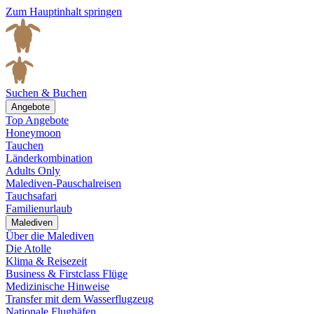
Zum Hauptinhalt springen
Suchen & Buchen
Angebote
Top Angebote
Honeymoon
Tauchen
Länderkombination
Adults Only
Malediven-Pauschalreisen
Tauchsafari
Familienurlaub
Malediven
Über die Malediven
Die Atolle
Klima & Reisezeit
Business & Firstclass Flüge
Medizinische Hinweise
Transfer mit dem Wasserflugzeug
Nationale Flughäfen