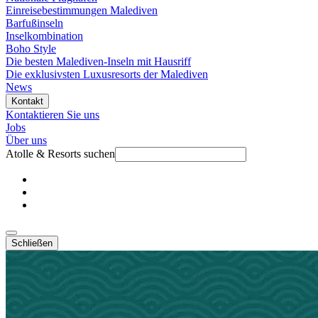
Einreisebestimmungen Malediven
Barfußinseln
Inselkombination
Boho Style
Die besten Malediven-Inseln mit Hausriff
Die exklusivsten Luxusresorts der Malediven
News
Kontakt
Kontaktieren Sie uns
Jobs
Über uns
Atolle & Resorts suchen
Schließen