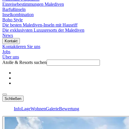
Einreisebestimmungen Malediven
Barfußinseln
Inselkombination
Boho Style
Die besten Malediven-Inseln mit Hausriff
Die exklusivsten Luxusresorts der Malediven
News
Kontakt
Kontaktieren Sie uns
Jobs
Über uns
Atolle & Resorts suchen
Schließen
Info
Lage
Wohnen
Galerie
Bewertung