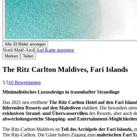
Alle
33
Bilder anzeigen
Nord-Malé-Atoll
Auf Karte anzeigen
Merken
Teilen
The Ritz Carlton Maldives, Fari Islands
5.5
10
Bewertungen
Minimalistisches Luxusdesign in traumhafter Strandlage
Das 2021 neu eröffnete
The Ritz Carlton Hotel auf den Fari Islan
führenden Resorts auf den Malediven
etabliert. Die besonders umw
exklusiven Strand- und Überwasservillen
des Resorts, aber auch de
abwechslungsreiche Shopping- und Entertainment-Möglichkeite
The Ritz-Carlton Maldives ist
Teil des Archipels der Fari Islands,
z
The Ritz-Carlton. Die Gäste haben Zugang zum
malerischen Fari Y