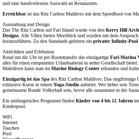
und eine handverlesene Auswahl an Restaurants.
Erreichbar
ist das Ritz Carlton Maldives mit dem Speedboot von Ma
Ausstattung und Design
Das The Ritz Cartlon auf Fari Island wurde von den
Kerry Hill Arch
Designs
. Alle Villen bieten Meerblick und wurden mit dem Anspruch
heranzuführen. Zu den Standards gehören ein
privater Infinity-Pool
Aktivitäten und Erlebnisse
Rund um die Uhr ist per Bootstransfer das einzigartige
Fari Marina 
alles für einen entspannten Urlaubsabend in netter Gesellschaft bietet
Malediven kann man im
Marine Biology Center
erkunden und kuli
Einzigartig ist das Spa
des Ritz Carlton Maldives: Das ringförmige 
exklusive Kurse in einem
Yoga-Studio
anbietet. Wer lieber sein Tenn
gemeinsame Runde Volleyball sein, bevor alle zusammen in der Saun
Ein umfangreiches Programm finden
Kinder von 4 bis 12 Jahren
i
Kinderpool.
WiFi
Internet
Tauchen
Pool