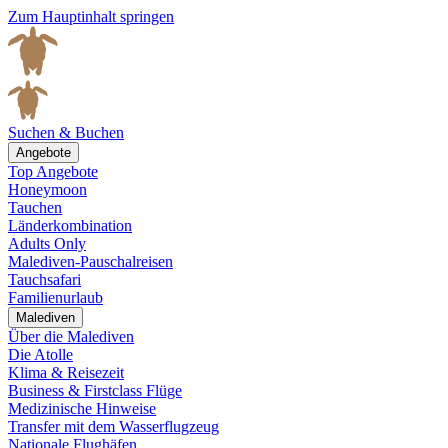
Zum Hauptinhalt springen
Suchen & Buchen
Angebote
Top Angebote
Honeymoon
Tauchen
Länderkombination
Adults Only
Malediven-Pauschalreisen
Tauchsafari
Familienurlaub
Malediven
Über die Malediven
Die Atolle
Klima & Reisezeit
Business & Firstclass Flüge
Medizinische Hinweise
Transfer mit dem Wasserflugzeug
Nationale Flughäfen