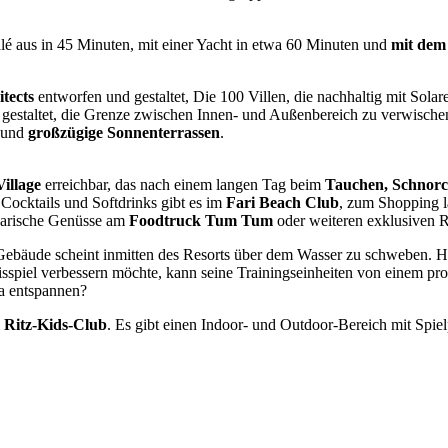
lé aus in 45 Minuten, mit einer Yacht in etwa 60 Minuten und
mit dem
itects
entworfen und gestaltet, Die 100 Villen, die nachhaltig mit Sola
 gestaltet, die Grenze zwischen Innen- und Außenbereich zu verwische
und
großzügige Sonnenterrassen
.
Village
erreichbar, das nach einem langen Tag beim
Tauchen, Schnor
: Cocktails und Softdrinks gibt es im
Fari Beach Club
, zum Shopping 
narische Genüsse am
Foodtruck Tum Tum
oder weiteren exklusiven R
Gebäude scheint inmitten des Resorts über dem Wasser zu schweben. He
isspiel verbessern möchte, kann seine Trainingseinheiten von einem prof
a entspannen?
m
Ritz-Kids-Club
. Es gibt einen Indoor- und Outdoor-Bereich mit Spie