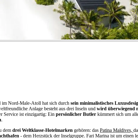
d
im Nord-Male-Atoll hat sich durch
sein minimalistisches Luxusde
eltfreundliche Anlage besteht aus drei Inseln und
wird überwiegend m
r Service ist einzigartig: Ein
persönlicher Butler
kümmert sich um all
n
.
u dem
drei Weltklasse-Hotelmarken
gehören: das
Patina Maldives,
d
achthafen
- dem Herzstück der Inselgruppe. Fari Marina ist um einen 