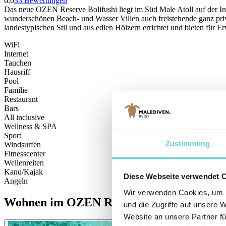
6.0
33
Bewertungen
Das neue OZEN Reserve Bolifushi liegt im Süd Male Atoll auf der In
wunderschönen Beach- und Wasser Villen auch freistehende ganz privat
landestypischen Stil und aus edlen Hölzern errichtet und bieten für 
WiFi
Internet
Tauchen
Hausriff
Pool
Familie
Restaurant
Bars
All inclusive
Wellness & SPA
Sport
Zustimmung
Windsurfen
Fitnesscenter
Wellenreiten
Kanu/Kajak
Diese Webseite verwendet 
Angeln
Wir verwenden Cookies, um I
Wohnen im
OZEN Reserve Bolifushi
und die Zugriffe auf unsere 
Website an unsere Partner fü