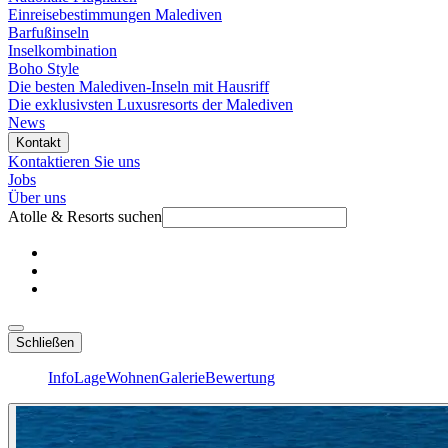
Einreisebestimmungen Malediven
Barfußinseln
Inselkombination
Boho Style
Die besten Malediven-Inseln mit Hausriff
Die exklusivsten Luxusresorts der Malediven
News
Kontakt
Kontaktieren Sie uns
Jobs
Über uns
Atolle & Resorts suchen
Schließen
Info
Lage
Wohnen
Galerie
Bewertung