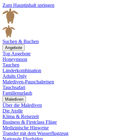
Zum Hauptinhalt springen
Suchen & Buchen
Angebote
Top Angebote
Honeymoon
Tauchen
Länderkombination
Adults Only
Malediven-Pauschalreisen
Tauchsafari
Familienurlaub
Malediven
Über die Malediven
Die Atolle
Klima & Reisezeit
Business & Firstclass Flüge
Medizinische Hinweise
Transfer mit dem Wasserflugzeug
Nationale Flughäfen