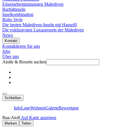
Einreisebestimmungen Malediven
Barfußinseln
Inselkombination
Boho Style
Die besten Malediven-Inseln mit Hausriff
Die exklusivsten Luxusresorts der Malediven
News
Kontakt
Kontaktieren Sie uns
Jobs
Über uns
Atolle & Resorts suchen
Schließen
Info
Lage
Wohnen
Galerie
Bewertung
Baa-Atoll
Auf Karte anzeigen
Merken
Teilen