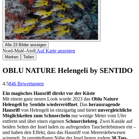
Alle
23
Bilder anzeigen
Nord-Malé-Atoll
Auf Karte anzeigen
Merken
Teilen
OBLU NATURE Helengeli by SENTIDO
4.5
846
Bewertungen
Ein magisches Hausriff direkt vor der Küste
Mit einem ganz neuen Look wurde 2023 das
Oblu Nature
Helengeli by Sentido wiedereröffnet
. Das
herausragende
Hausriff
von Helengeli ist einzigartig und bietet
unvergleichliche
Möglichkeiten zum Schnorcheln
nur wenige Meter vom Ufer
entfernt und über einen eigenen
Schnorchelsteg
. Zwei Kanäle auf
beiden Seiten der Insel laden zu aufregenden Taucherlebnissen ein –
und haben den Effekt, dass das Hausriff von Meereslebewesen
wimmelt. In unmittelbarer Nähe der Insel liegen zudem
30 Top-