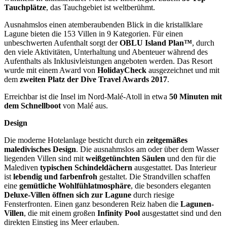
Tauchplätze
, das Tauchgebiet ist weltberühmt.
Ausnahmslos einen atemberaubenden Blick in die kristallklare
Lagune bieten die 153 Villen in 9 Kategorien. Für einen
unbeschwerten Aufenthalt sorgt der
OBLU Island Plan™
, durch
den viele Aktivitäten, Unterhaltung und Abenteuer während des
Aufenthalts als Inklusivleistungen angeboten werden. Das Resort
wurde mit einem Award von
HolidayCheck
ausgezeichnet und mit
dem
zweiten Platz der Dive Travel Awards 2017
.
Erreichbar ist die Insel im Nord-Malé-Atoll in etwa
50 Minuten mit
dem Schnellboot
von Malé aus.
Design
Die moderne Hotelanlage besticht durch ein
zeitgemäßes
maledivisches Design
. Die ausnahmslos am oder über dem Wasser
liegenden Villen sind mit
weißgetünchten Säulen
und den für die
Malediven
typischen
Schindeldächern
ausgestattet. Das Interieur
ist
lebendig und farbenfroh
gestaltet. Die Strandvillen schaffen
eine
gemütliche Wohlfühlatmosphäre
, die besonders eleganten
Deluxe-Villen öffnen sich zur Lagune
durch riesige
Fensterfronten. Einen ganz besonderen Reiz haben die
Lagunen-
Villen
, die mit einem großen
Infinity Pool
ausgestattet sind und den
direkten Einstieg ins Meer erlauben.