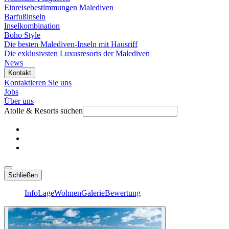
Einreisebestimmungen Malediven
Barfußinseln
Inselkombination
Boho Style
Die besten Malediven-Inseln mit Hausriff
Die exklusivsten Luxusresorts der Malediven
News
Kontakt
Kontaktieren Sie uns
Jobs
Über uns
Atolle & Resorts suchen
Schließen
Info
Lage
Wohnen
Galerie
Bewertung