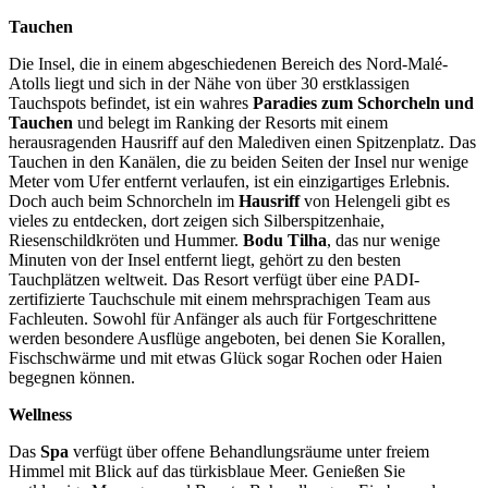
Tauchen
Die Insel, die in einem abgeschiedenen Bereich des Nord-Malé-
Atolls liegt und sich in der Nähe von über 30 erstklassigen
Tauchspots befindet, ist ein wahres
Paradies zum Schorcheln und
Tauchen
und belegt im Ranking der Resorts mit einem
herausragenden Hausriff auf den Malediven einen Spitzenplatz. Das
Tauchen in den Kanälen, die zu beiden Seiten der Insel nur wenige
Meter vom Ufer entfernt verlaufen, ist ein einzigartiges Erlebnis.
Doch auch beim Schnorcheln im
Hausriff
von Helengeli gibt es
vieles zu entdecken, dort zeigen sich Silberspitzenhaie,
Riesenschildkröten und Hummer.
Bodu Tilha
, das nur wenige
Minuten von der Insel entfernt liegt, gehört zu den besten
Tauchplätzen weltweit. Das Resort verfügt über eine PADI-
zertifizierte Tauchschule mit einem mehrsprachigen Team aus
Fachleuten. Sowohl für Anfänger als auch für Fortgeschrittene
werden besondere Ausflüge angeboten, bei denen Sie Korallen,
Fischschwärme und mit etwas Glück sogar Rochen oder Haien
begegnen können.
Wellness
Das
Spa
verfügt über offene Behandlungsräume unter freiem
Himmel mit Blick auf das türkisblaue Meer. Genießen Sie