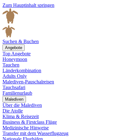
Zum Hauptinhalt springen
Suchen & Buchen
Angebote
Top Angebote
Honeymoon
Tauchen
Länderkombination
Adults Only
Malediven-Pauschalreisen
Tauchsafari
Familienurlaub
Malediven
Über die Malediven
Die Atolle
Klima & Reisezeit
Business & Firstclass Flüge
Medizinische Hinweise
Transfer mit dem Wasserflugzeug
Nationale Flughäfen