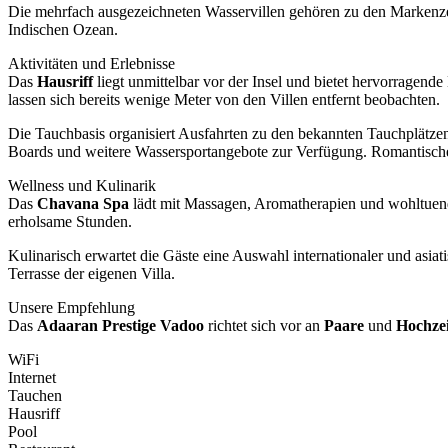
Die mehrfach ausgezeichneten Wasservillen gehören zu den Markenzeic
Indischen Ozean.
Aktivitäten und Erlebnisse
Das
Hausriff
liegt unmittelbar vor der Insel und bietet hervorrage
lassen sich bereits wenige Meter von den Villen entfernt beobachten.
Die Tauchbasis organisiert Ausfahrten zu den bekannten Tauchplätze
Boards und weitere Wassersportangebote zur Verfügung. Romantisc
Wellness und Kulinarik
Das
Chavana Spa
lädt mit Massagen, Aromatherapien und wohltuen
erholsame Stunden.
Kulinarisch erwartet die Gäste eine Auswahl internationaler und asiat
Terrasse der eigenen Villa.
Unsere Empfehlung
Das
Adaaran Prestige Vadoo
richtet sich vor an
Paare
und
Hochzei
WiFi
Internet
Tauchen
Hausriff
Pool