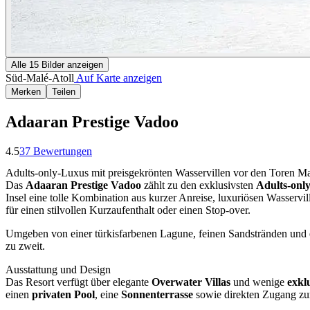
Alle
15
Bilder anzeigen
Süd-Malé-Atoll
Auf Karte anzeigen
Merken
Teilen
Adaaran Prestige Vadoo
4.5
37
Bewertungen
Adults-only-Luxus mit preisgekrönten Wasservillen vor den Toren Ma
Das
Adaaran Prestige Vadoo
zählt zu den exklusivsten
Adults-onl
Insel eine tolle Kombination aus kurzer Anreise, luxuriösen Wasservi
für einen stilvollen Kurzaufenthalt oder einen Stop-over.
Umgeben von einer türkisfarbenen Lagune, feinen Sandstränden und ei
zu zweit.
Ausstattung und Design
Das Resort verfügt über elegante
Overwater Villas
und wenige
exklu
einen
privaten Pool
, eine
Sonnenterrasse
sowie direkten Zugang zu