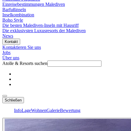
Einreisebestimmungen Malediven
Barfußinseln
Inselkombination
Boho Style
Die besten Malediven-Inseln mit Hausriff
Die exklusivsten Luxusresorts der Malediven
News
Kontakt
Kontaktieren Sie uns
Jobs
Über uns
Atolle & Resorts suchen
Schließen
Info
Lage
Wohnen
Galerie
Bewertung