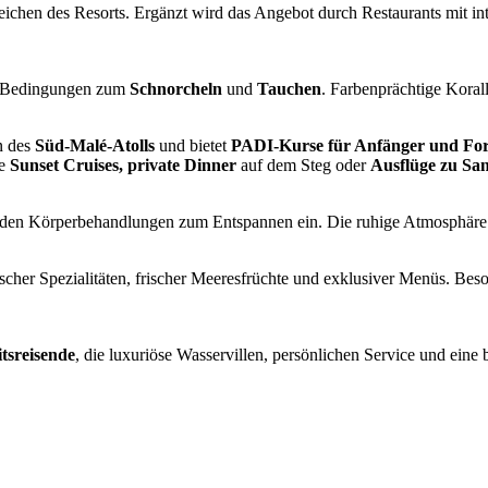
hen des Resorts. Ergänzt wird das Angebot durch Restaurants mit inter
nde Bedingungen zum
Schnorcheln
und
Tauchen
. Farbenprächtige Koral
n des
Süd-Malé-Atolls
und bietet
PADI-Kurse für Anfänger und For
he
Sunset Cruises, private Dinner
auf dem Steg oder
Ausflüge zu S
den Körperbehandlungen zum Entspannen ein. Die ruhige Atmosphäre 
ischer Spezialitäten, frischer Meeresfrüchte und exklusiver Menüs. Bes
tsreisende
, die luxuriöse Wasservillen, persönlichen Service und eine