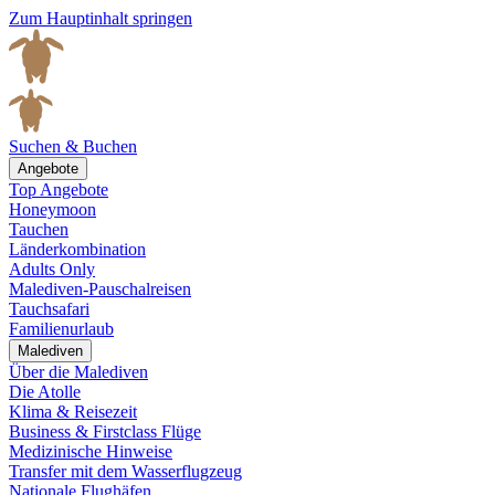
Zum Hauptinhalt springen
Suchen & Buchen
Angebote
Top Angebote
Honeymoon
Tauchen
Länderkombination
Adults Only
Malediven-Pauschalreisen
Tauchsafari
Familienurlaub
Malediven
Über die Malediven
Die Atolle
Klima & Reisezeit
Business & Firstclass Flüge
Medizinische Hinweise
Transfer mit dem Wasserflugzeug
Nationale Flughäfen