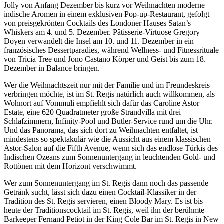
Jolly von Anfang Dezember bis kurz vor Weihnachten moderne
indische Aromen in einem exklusiven Pop-up-Restaurant, gefolgt
von preisgekrönten Cocktails des Londoner Hauses Satan’s
Whiskers am 4. und 5. Dezember. Pâtisserie-Virtuose Gregory
Doyen verwandelt die Insel am 10. und 11. Dezember in ein
französisches Dessertparadies, während Wellness- und Fitnessrituale
von Tricia Tree und Jono Castano Körper und Geist bis zum 18.
Dezember in Balance bringen.
Wer die Weihnachtszeit nur mit der Familie und im Freundeskreis
verbringen möchte, ist im St. Regis natürlich auch willkommen, als
Wohnort auf Vommuli empfiehlt sich dafür das Caroline Astor
Estate, eine 620 Quadratmeter große Strandvilla mit drei
Schlafzimmern, Infinity-Pool und Butler-Service rund um die Uhr.
Und das Panorama, das sich dort zu Weihnachten entfaltet, ist
mindestens so spektakulär wie die Aussicht aus einem klassischen
Astor-Salon auf die Fifth Avenue, wenn sich das endlose Türkis des
Indischen Ozeans zum Sonnenuntergang in leuchtenden Gold- und
Rottönen mit dem Horizont verschwimmt.
Wer zum Sonnenuntergang im St. Regis dann noch das passende
Getränk sucht, lässt sich dazu einen Cocktail-Klassiker in der
Tradition des St. Regis servieren, einen Bloody Mary. Es ist bis
heute der Traditionscocktail im St. Regis, weil ihn der berühmte
Barkeeper Fernand Petiot in der King Cole Bar im St. Regis in New