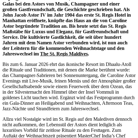
Galas bei den Astors von Musik, Champagner und einer
großen Gastfreundschaft, die Geschichte geschrieben hat. Als
John Jacob Astor IV im Jahr 1904 das erste St. Regis Hotel in
Manhattan eröffnete, knüpfte das Haus an die von Caroline
Astor begründete Tradition an. Bis heute setzt das St. Regis
Maßstäbe für Luxus und Eleganz, für Gastfreundschaft und
Service. Die kultivierte Gastlichkeit, die seit über hundert
Jahren mit dem Namen Astor verbunden wird, ist nun auch
der Leitstern für die kommenden Weihnachtstage und den
Jahreswechsel im
The St. Regis Maldives
.
Bis zum 6. Januar 2026 ehrt das ikonische Resort im Dhaalu-Atoll
die Rituale und Traditionen, mit denen die Marke berühmt wurde:
das Champagner-Sabrieren bei Sonnenuntergang, die Caroline Astor
Evenings mit Live-Musik, feinen Menüs und der Atmosphäre großer
Gesellschaftsabende sowie einem Feuerwerk über dem Ozean, das
in der Silvesternacht den Himmel über der Insel Vommuli in
goldenes Licht tauchen wird. Ergänzt wird das Festprogramm durch
ein Gala-Dinner an Heiligabend und Weihnachten, Afternoon Teas,
Jazz-Nächte und Strandfeiern zum Jahreswechsel.
Allzu viel Nostalgie wird im St. Regis auf den Malediven dennoch
nicht aufkommen, der Lebensstil der Astors dient lediglich als
luxuriöses Vorbild für zeitlose Rituale zu den Festtagen. Zum
Auftakt der Weihnachtszeit präsentiert MasterChef India’s Chef