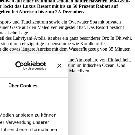
lediven
auf einer traumhaft schönen naturbelassenen 360-Grad-
ar lockt das Luxus-Resort mit bis zu 50 Prozent Rabatt auf
elten bei Abreisen bis zum 22. Dezember.
ssersport- und Tauchzentrum sowie ein Overwater Spa mit privaten
ner Gäste auf den Malediven eingestellt hat. Das Resort besticht
ntastische Lage.
il des Lahviyani-Atolls, ist aber ein ganz besonderer Ort: In Dhivehi,
 sich durch einzigartige Lebensräume wie Korallenriffe,
r die etwas längere Anreise mit dem Wasserflugzeug von 35 Minuten
nd nachhaltige Materialien schaffen eine Atmosphäre von Einfachheit,
anz mit dem prächtigen tropischen Naturraum im Indischen Ozean. Und
r größten hydroponischen Farmen der Malediven.
Über Cookies
 Medien anbieten zu können
hrer Verwendung unserer
 führen diese Informationen