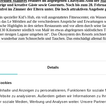
éridien Maldives
residiert im abgelegenen Lhaviyani-Atoll der
Ma
gierige und kreative Gäste sowie Gourmets. Noch bis zum 28. Febru
frei im Zimmer der Eltern unter. Die hoch attraktiven Angebote g
in spezieller Kid’s Hub, ein voll ausgestattetes Fitnesscenter, ein Wa
h das Le Méridien auf die verschiedenen Ansprüche und Erwartungen sei
sche Highlights in den sieben Restaurants und vor allem durch seine fa
r 130 Kilometer nördlich von Malé im etwas abgelegenen südöstlichen Te
iner riesigen Lagune umgeben ist“. Das Ökosystem des Resorts zeichnet
ch wunderbar zum Schnorcheln und Tauchen. Das entschädigt allemal fü
ichtungen des Resorts: Klare Linien, eine zurückhaltende Farbpalette u
 20. Jahrhunderts, die heute wieder so beliebt ist, eine stilvolle Alli
ele Lebensmittel des Resorts kommen aus dem eigenen Anbau in einer de
s:
Details
Cookies
nhalte und Anzeigen zu personalisieren, Funktionen für soziale
Website zu analysieren. Außerdem geben wir Informationen zu I
r soziale Medien, Werbung und Analysen weiter. Unsere Partner