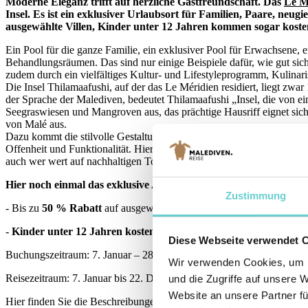
Moderne Eleganz trifft auf herzliche Gastfreundschaft. Das
Le M
Insel. Es ist ein exklusiver Urlaubsort für Familien, Paare, neu
ausgewählte Villen, Kinder unter 12 Jahren kommen sogar kosten
Ein Pool für die ganze Familie, ein exklusiver Pool für Erwachsene, e
Behandlungsräumen. Das sind nur einige Beispiele dafür, wie gut sic
zudem durch ein vielfältiges Kultur- und Lifestyleprogramm, Kulinari
Die Insel Thilamaafushi, auf der das Le Méridien residiert, liegt zwa
der Sprache der Malediven, bedeutet Thilamaafushi „Insel, die von e
Seegraswiesen und Mangroven aus, das prächtige Hausriff eignet si
von Malé aus.
Dazu kommt die stilvolle Gestaltung der Villen und öffentlichen Einr
Offenheit und Funktionalität. Hier feiert die Midcentury-Ästhetik des
auch wer wert auf nachhaltigen Tourismus legt, ist hier richtig: Vi
Hier noch einmal das exklusive Angebot des Le Méridien Maldive
Zustimmung
- Bis zu
50 % Rabatt
auf ausgewählte Villen
-
Kinder unter 12 Jahren kostenfrei
(im Zimmer der Eltern)
Diese Webseite verwendet 
Buchungszeitraum: 7. Januar – 28. Februar 2026
Wir verwenden Cookies, um I
Reisezeitraum: 7. Januar bis 22. Dezember 2026
und die Zugriffe auf unsere 
Website an unsere Partner fü
Hier finden Sie die Beschreibungen der Villen des Le Méridien: