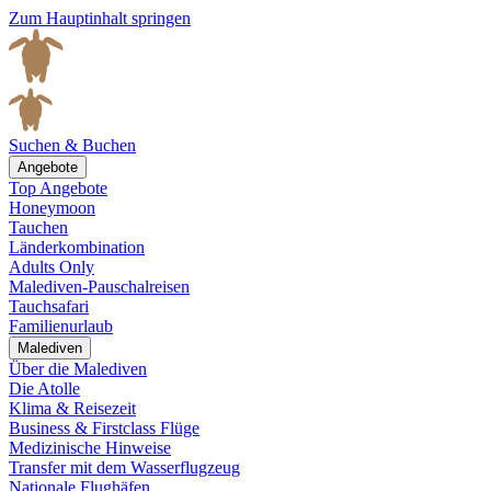
Zum Hauptinhalt springen
Suchen & Buchen
Angebote
Top Angebote
Honeymoon
Tauchen
Länderkombination
Adults Only
Malediven-Pauschalreisen
Tauchsafari
Familienurlaub
Malediven
Über die Malediven
Die Atolle
Klima & Reisezeit
Business & Firstclass Flüge
Medizinische Hinweise
Transfer mit dem Wasserflugzeug
Nationale Flughäfen