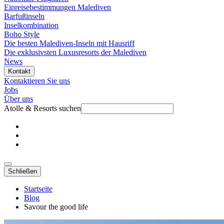
Einreisebestimmungen Malediven
Barfußinseln
Inselkombination
Boho Style
Die besten Malediven-Inseln mit Hausriff
Die exklusivsten Luxusresorts der Malediven
News
Kontakt
Kontaktieren Sie uns
Jobs
Über uns
Atolle & Resorts suchen
Schließen
Startseite
Blog
Savour the good life